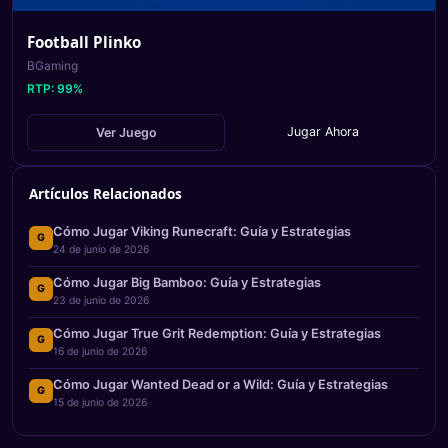
Football Plinko
BGaming
RTP:
99
%
Jugar Ahora
Ver Juego
Artículos Relacionados
Cómo Jugar Viking Runecraft: Guía y Estrategias
G
24 de junio de 2026
Cómo Jugar Big Bamboo: Guía y Estrategias
G
23 de junio de 2026
Cómo Jugar True Grit Redemption: Guía y Estrategias
G
16 de junio de 2026
Cómo Jugar Wanted Dead or a Wild: Guía y Estrategias
G
15 de junio de 2026