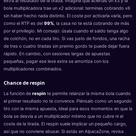
extra al resultado de la tirada. Imagina que aciertas un x3 y la
bola multiplicadora trae un x2 adicional: terminas cobrando x6
sin haber hecho nada distinto. El coste por activarla varía, pero
como el RTP es del
99%
, la casa no te está cobrando de más
por el privilegio. Mi consejo: úsala cuando el saldo tenga algo
de colchón, no en cada tiro. Si vas justo de fondos, una racha
de tres o cuatro tiradas sin premio gordo te puede dejar fuera
rápido. En cambio, con sesiones largas de apuestas
pequeñas, pagar ese leve extra se amortiza con los
multiplicadores combinados.
Chance de respin
La función de
respin
te permite relanzar la misma bola cuando
el primer resultado no te convence. Piénsalo como un segundo
tiro con la misma apuesta, ideal para esos momentos en que la
bola se desvía a un multiplicador mínimo que no cubre ni el
coste de la tirada. El respin suele implicar un pequeño cargo,
así que no conviene abusar. Si estás en AlpacaZone, revisa