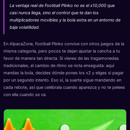
La ventaja real de Football Plinko no es el x10,000 que
casi nunca llega, sino el control que te dan los
multiplicadores movibles y la bola extra en un entorno de
baja volatilidad.
En AlpacaZone, Football Plinko convive con otros juegos de la
misma categoría, pero pocos te dejan ajustar la cancha a tu
favor de manera tan directa. Si vienes de las tragamonedas
tradicionales, el cambio de ritmo se nota enseguida: aquí
mandas la bola, decides dónde pones los x2 y eliges si pagar
por un segundo intento. Eso sí, la suerte sigue mandando en
cada rebote, así que celébrala cuando aparezca y no te pelees
con ella cuando se va.