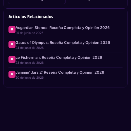
Artículos Relacionados
Asgardian Stones: Reseña Completa y Opinión 2026
R
25 de junio de 2026
Gates of Olympus: Reseña Completa y Opinión 2026
R
24 de junio de 2026
Le Fisherman: Reseña Completa y Opinión 2026
R
23 de junio de 2026
Jammin' Jars 2: Reseña Completa y Opinión 2026
R
20 de junio de 2026