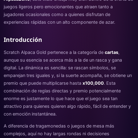
juegos ligeros pero emocionantes que atraen tanto a
jugadores ocasionales como a quienes disfrutan de
experiencias rápidas con un alto componente de azar.
Introducción
Scratch Alpaca Gold pertenece a la categoría de
cartas
,
aunque su esencia se acerca más a la de un rasca y gana
digital. La dinámica es sencilla: se rascan símbolos, se
emparejan tres iguales y, si la suerte acompaña, se obtiene un
premio que puede multiplicarse hasta
x100,000
. Esta
combinación de reglas directas y premio potencialmente
enorme es justamente lo que hace que el juego sea tan
atractivo para quienes quieren algo rápido, fácil de entender y
con emoción instantánea.
A diferencia de tragamonedas o juegos de mesa más
complejos, aquí no hay largas rondas ni decisiones