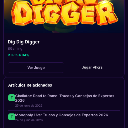
Dig Dig Digger
BGaming
RTP:
94.94
%
Jugar Ahora
Ver Juego
Artículos Relacionados
Gladiator: Road to Rome: Trucos y Consejos de Expertos
T
2026
25 de junio de 2026
Monopoly Live: Trucos y Consejos de Expertos 2026
T
24 de junio de 2026