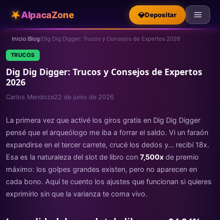
★
AlpacaZone
💎
Depositar
Inicio
/
Blog
/
Dig Dig Digger: Trucos y Consejos de Expertos 2026
TRUCOS
Dig Dig Digger: Trucos y Consejos de Expertos
2026
Carlos Mendoza
22 de junio de 2026
La primera vez que activé los giros gratis en Dig Dig Digger
pensé que el arqueólogo me iba a forrar el saldo. Vi un faraón
expandirse en el tercer carrete, crucé los dedos y… recibí 18x.
Esa es la naturaleza del slot de libro con
7,500x
de premio
máximo: los golpes grandes existen, pero no aparecen en
cada bono. Aquí te cuento los ajustes que funcionan si quieres
exprimirlo sin que la varianza te coma vivo.