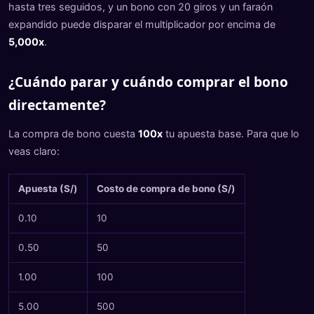
hasta tres seguidos, y un bono con 20 giros y un faraón
expandido puede disparar el multiplicador por encima de
5,000x
.
¿Cuándo parar y cuándo comprar el bono
directamente?
La compra de bono cuesta
100x
tu apuesta base. Para que lo
veas claro:
Apuesta (S/)
Costo de compra de bono (S/)
0.10
10
0.50
50
1.00
100
5.00
500