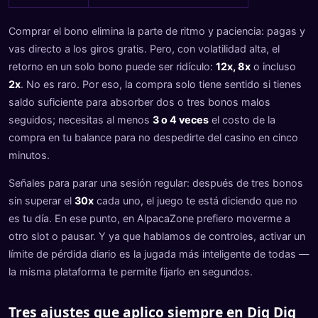
Comprar el bono elimina la parte de ritmo y paciencia: pagas y
vas directo a los giros gratis. Pero, con volatilidad alta, el
retorno en un solo bono puede ser ridículo:
12x, 8x
o incluso
2x
. No es raro. Por eso, la compra solo tiene sentido si tienes
saldo suficiente para absorber dos o tres bonos malos
seguidos; necesitas al menos
3 o 4 veces
el costo de la
compra en tu balance para no despedirte del casino en cinco
minutos.
Señales para parar una sesión regular: después de tres bonos
sin superar el
30x
cada uno, el juego te está diciendo que no
es tu día. En ese punto, en AlpacaZone prefiero moverme a
otro slot o pausar. Y ya que hablamos de controles, activar un
límite de pérdida diario es la jugada más inteligente de todas —
la misma plataforma te permite fijarlo en segundos.
Tres ajustes que aplico siempre en Dig Dig