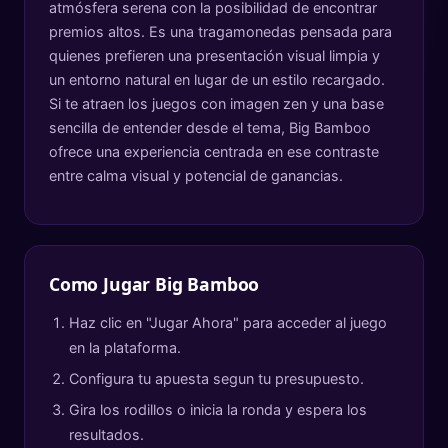
atmósfera serena con la posibilidad de encontrar
premios altos. Es una tragamonedas pensada para
quienes prefieren una presentación visual limpia y
un entorno natural en lugar de un estilo recargado.
Si te atraen los juegos con imagen zen y una base
sencilla de entender desde el tema, Big Bamboo
ofrece una experiencia centrada en ese contraste
entre calma visual y potencial de ganancias.
Como Jugar
Big Bamboo
Haz clic en "Jugar Ahora" para acceder al juego
en la plataforma.
Configura tu apuesta segun tu presupuesto.
Gira los rodillos o inicia la ronda y espera los
resultados.