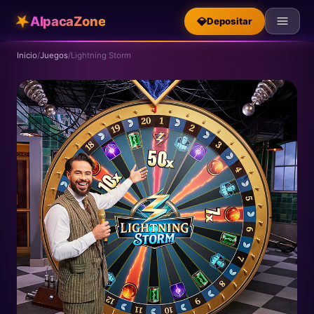
★
AlpacaZone
💎
Depositar
Inicio
/
Juegos
/
Lightning Storm