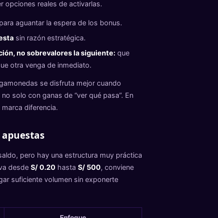
r opciones reales de activarlas.
para aguantar la espera de los bonus.
esta
sin razón estratégica.
ión, no sobrevalores la siguiente:
que
que otra venga de inmediato.
ragamonedas se disfruta mejor cuando
y no solo con ganas de “ver qué pasa”. En
e marca diferencia.
e apuestas
saldo, pero hay una estructura muy práctica
 va desde
S/ 0.20
hasta
S/ 500
, conviene
ugar suficiente volumen sin exponerte
Enfoque