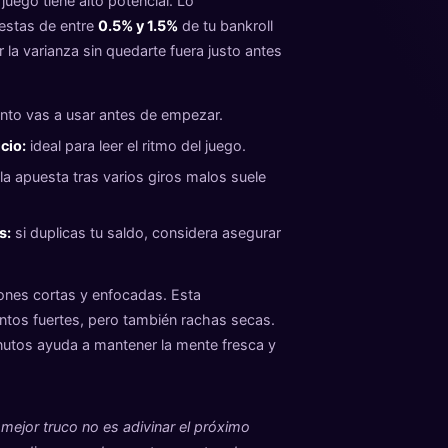
juego tiene alto potencial. Lo
estas de entre
0.5% y 1.5%
de tu bankroll
 la varianza sin quedarte fuera justo antes
nto vas a usar antes de empezar.
cio:
ideal para leer el ritmo del juego.
la apuesta tras varios giros malos suele
s:
si duplicas tu saldo, considera asegurar
iones cortas y enfocadas. Esta
os fuertes, pero también rachas secas.
nutos ayuda a mantener la mente fresca y
el mejor truco no es adivinar el próximo