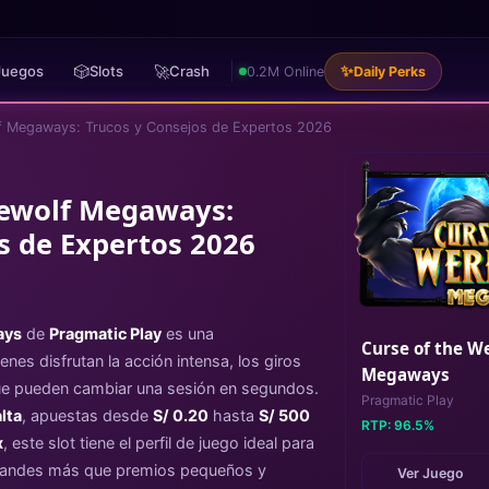
Juegos
🎲
Slots
🚀
Crash
✨
0.2M Online
Daily Perks
f Megaways: Trucos y Consejos de Expertos 2026
rewolf Megaways:
s de Expertos 2026
ays
de
Pragmatic Play
es una
Curse of the W
es disfrutan la acción intensa, los giros
Megaways
que pueden cambiar una sesión en segundos.
Pragmatic Play
alta
, apuestas desde
S/ 0.20
hasta
S/ 500
RTP:
96.5
%
x
, este slot tiene el perfil de juego ideal para
randes más que premios pequeños y
Ver Juego