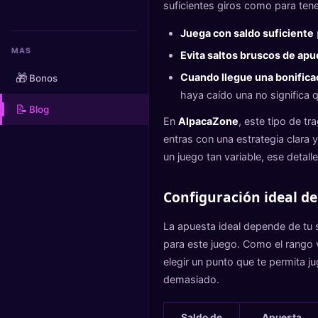
suficientes giros como para tene
Juega con saldo suficiente
MAS
Evita saltos bruscos de apu
🎁
Cuando llegue una bonificac
Bonos
haya caído una no significa 
📝
Blog
En
AlpacaZone
, este tipo de t
entras con una estrategia clara 
un juego tan variable, ese detall
Configuración ideal d
La apuesta ideal depende de tu 
para este juego. Como el rango
elegir un punto que te permita j
demasiado.
Saldo de
Apuesta