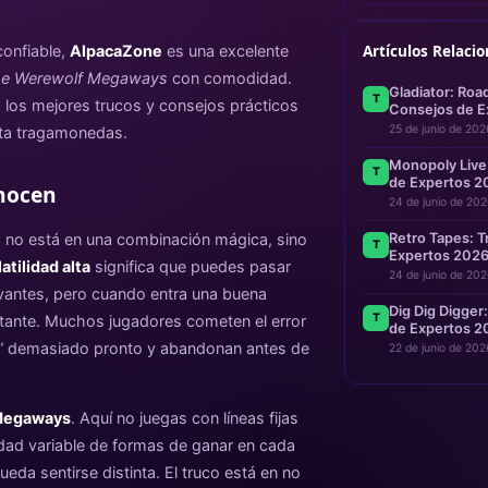
Artículos Relaci
confiable,
AlpacaZone
es una excelente
the Werewolf Megaways
con comodidad.
Gladiator: Roa
T
: los mejores trucos y consejos prácticos
Consejos de E
25 de junio de 202
sta tragamonedas.
Monopoly Live
T
de Expertos 2
onocen
24 de junio de 202
Retro Tapes: T
go no está en una combinación mágica, sino
T
Expertos 202
latilidad alta
significa que puedes pasar
24 de junio de 202
evantes, pero cuando entra una buena
Dig Dig Digger
T
stante. Muchos jugadores cometen el error
de Expertos 2
ío” demasiado pronto y abandonan antes de
22 de junio de 202
egaways
. Aquí no juegas con líneas fijas
idad variable de formas de ganar en cada
eda sentirse distinta. El truco está en no