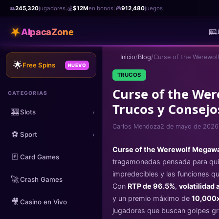
👥
💰
🎮
245,320
jugadores
|
$
12
M
en bonos
|
912,480
juegos
★
AlpacaZone
🎰
Inicio
/
Blog
/
Curse of the Werewol
🌟
Free Spins
NUEVO
TRUCOS
Curse of the We
CATEGORIAS
Trucos y Consejo
🎰
Slots
›
Carlos Mendoza
2 de mayo de 2026
⚽
Sport
›
Curse of the Werewolf Megaw
🃏
Card Games
tragamonedas pensada para quien
impredecibles y las funciones 
🚀
Crash Games
Con
RTP de 96.5%
,
volatilidad 
y un premio máximo de
10,000
🎥
Casino en Vivo
jugadores que buscan golpes g