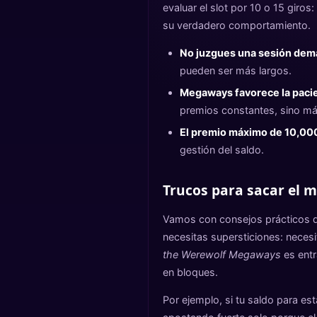
evaluar el slot por 10 o 15 giros:
su verdadero comportamiento.
No juzgues una sesión dema
pueden ser más largos.
Megaways favorece la pacie
premios constantes, sino má
El premio máximo de 10,00
gestión del saldo.
Trucos para sacar el 
Vamos con consejos prácticos de
necesitas supersticiones: necesi
the Werewolf Megaways
es entr
en bloques.
Por ejemplo, si tu saldo para es