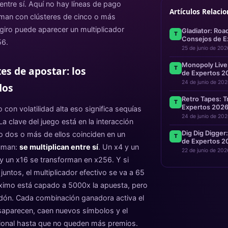
entre sí. Aquí no hay líneas de pago
Artículos Relaci
orman con clústeres de cinco o más
 giro puede aparecer un multiplicador
Gladiator: Roa
T
Consejos de E
56.
25 de junio de 202
Monopoly Live
es de apostar: los
T
de Expertos 2
24 de junio de 202
dos
Retro Tapes: T
T
Expertos 202
o con volatilidad alta eso significa sequías
24 de junio de 202
a clave del juego está en la interacción
Dig Dig Digger
do dos o más de ellos coinciden en un
T
de Expertos 2
suman:
se multiplican entre sí
. Un x4 y un
22 de junio de 202
 y un x16 se transforman en x256. Y si
juntos, el multiplicador efectivo se va a 65
áximo está capado a 5000x la apuesta, pero
idón. Cada combinación ganadora activa el
esaparecen, caen nuevos símbolos y el
cional hasta que no queden más premios.