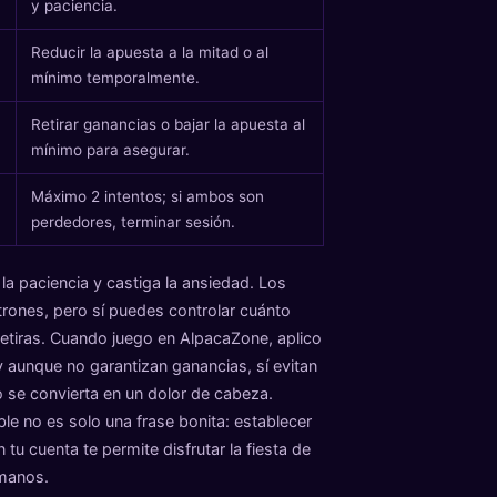
y paciencia.
Reducir la apuesta a la mitad o al
mínimo temporalmente.
Retirar ganancias o bajar la apuesta al
mínimo para asegurar.
Máximo 2 intentos; si ambos son
perdedores, terminar sesión.
 la paciencia y castiga la ansiedad. Los
rones, pero sí puedes controlar cuánto
etiras. Cuando juego en AlpacaZone, aplico
 aunque no garantizan ganancias, sí evitan
o se convierta en un dolor de cabeza.
le no es solo una frase bonita: establecer
 tu cuenta te permite disfrutar la fiesta de
 manos.