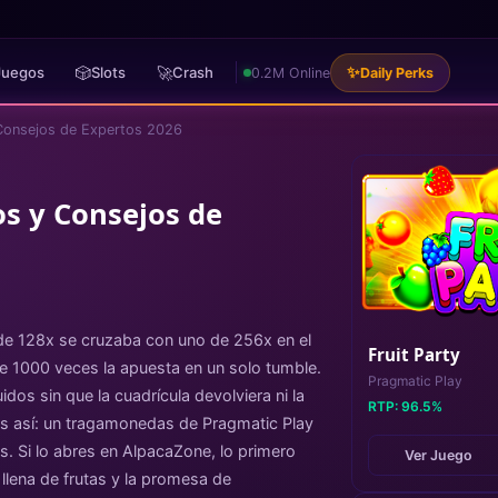
Juegos
🎲
Slots
🚀
Crash
✨
0.2M Online
Daily Perks
 Consejos de Expertos 2026
os y Consejos de
de 128x se cruzaba con uno de 256x en el
Fruit Party
e 1000 veces la apuesta en un solo tumble.
Pragmatic Play
dos sin que la cuadrícula devolviera ni la
RTP:
96.5
%
s así: un tragamonedas de Pragmatic Play
s. Si lo abres en AlpacaZone, lo primero
Ver Juego
llena de frutas y la promesa de