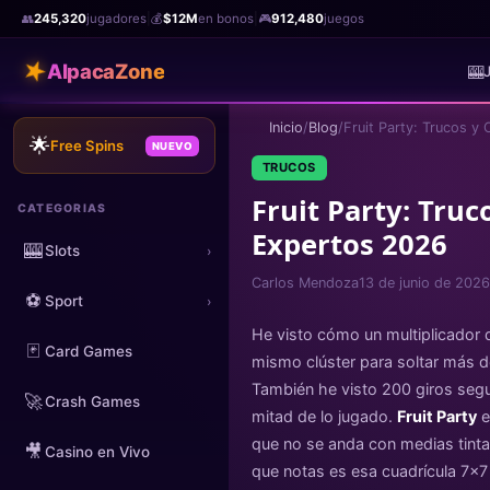
👥
💰
🎮
245,320
jugadores
|
$
12
M
en bonos
|
912,480
juegos
★
AlpacaZone
🎰
Inicio
/
Blog
/
Fruit Party: Trucos y
🌟
Free Spins
NUEVO
TRUCOS
Fruit Party: Truc
CATEGORIAS
Expertos 2026
🎰
Slots
›
Carlos Mendoza
13 de junio de 2026
⚽
Sport
›
He visto cómo un multiplicador 
🃏
Card Games
mismo clúster para soltar más d
También he visto 200 giros segui
🚀
Crash Games
mitad de lo jugado.
Fruit Party
e
que no se anda con medias tinta
🎥
Casino en Vivo
que notas es esa cuadrícula 7×7 