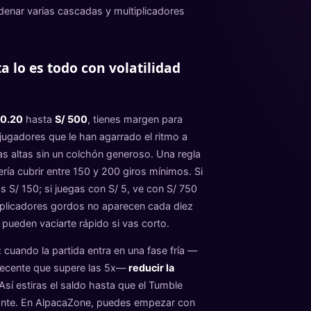
denar varias cascadas y multiplicadores
a lo es todo con volatilidad
 0.20
hasta
S/ 500
, tienes margen para
 jugadores que le han agarrado el ritmo a
as altas sin un colchón generoso. Una regla
ería cubrir entre 150 y 200 giros mínimos. Si
s S/ 150; si juegas con S/ 5, ve con S/ 750
iplicadores gordos no aparecen cada diez
 pueden vaciarte rápido si vas corto.
cuando la partida entra en una fase fría —
decente que supere las 5x—
reducir la
 Así estiras el saldo hasta que el Tumble
sante. En AlpacaZone, puedes empezar con