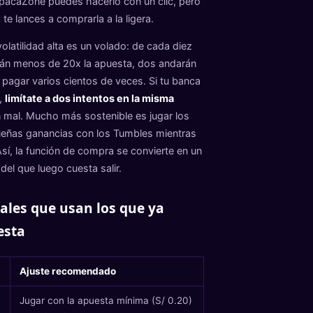
lpacaZone puedes hacerlo con un clic, pero
te lances a comprarla a la ligera.
latilidad alta es un volado: de cada diez
verán menos de 20x la apuesta, dos andarán
 pagar varios cientos de veces. Si tu banca
,
limítate a dos intentos en la misma
 mal. Mucho más sostenible es jugar los
ueñas ganancias con los Tumbles mientras
Así, la función de compra se convierte en un
 del que luego cuesta salir.
ales que usan los que ya
esta
Ajuste recomendado
Jugar con la apuesta mínima (S/ 0.20)