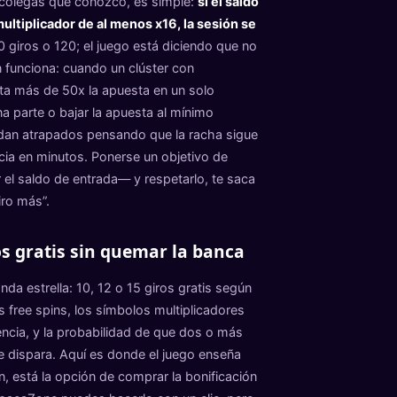
s colegas que conozco, es simple:
si el saldo
ultiplicador de al menos x16, la sesión se
 giros o 120; el juego está diciendo que no
 funciona: cuando un clúster con
lta más de 50x la apuesta en un solo
una parte o bajar la apuesta al mínimo
dan atrapados pensando que la racha sigue
cia en minutos. Ponerse un objetivo de
 el saldo de entrada— y respetarlo, te saca
iro más”.
s gratis sin quemar la banca
nda estrella: 10, 12 o 15 giros gratis según
 free spins, los símbolos multiplicadores
cia, y la probabilidad de que dos o más
e dispara. Aquí es donde el juego enseña
n, está la opción de comprar la bonificación