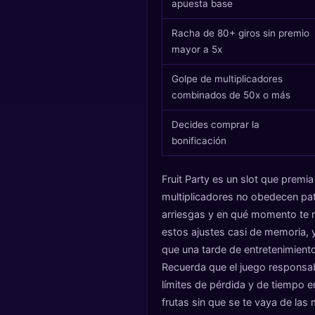
apuesta base
Racha de 80+ giros sin premio
mayor a 5x
Golpe de multiplicadores
combinados de 50x o más
Decides comprar la
bonificación
Fruit Party es un slot que premia
multiplicadores no obedecen pat
arriesgas y en qué momento te r
estos ajustes casi de memoria, y
que una tarde de entretenimient
Recuerda que el juego responsab
límites de pérdida y de tiempo en
frutas sin que se te vaya de las