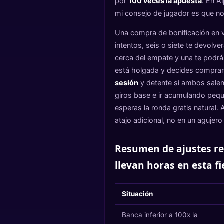
por
100 veces la apuesta
. En A
mi consejo de jugador es que no 
Una compra de bonificación en vo
intentos, seis o siete te devol
cerca del empate y una te podrá
está holgada y decides comprar
sesión
y detente si ambos salen
giros base e ir acumulando peq
esperas la ronda gratis natural. 
atajo adicional, no en un agujero
Resumen de ajustes re
llevan horas en esta fi
Situación
Banca inferior a 100x la