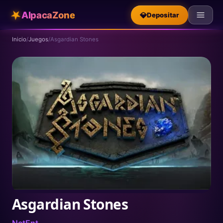
★
AlpacaZone
💎
Depositar
Inicio
/
Juegos
/
Asgardian Stones
Asgardian Stones
NetEnt