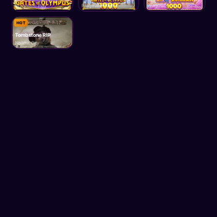
Pragmatic Play
Pragmatic Play
Pragmatic Play
HOT
Tombstone RIP
Nolimit City