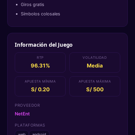
Giros gratis
Símbolos colosales
Información del Juego
RTP
VOLATILIDAD
96.31%
Media
APUESTA MÍNIMA
APUESTA MÁXIMA
S/ 0.20
S/ 500
PROVEEDOR
NetEnt
PLATAFORMAS
web
android