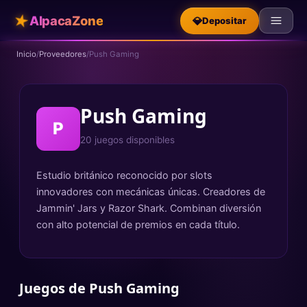
★
AlpacaZone
💎
Depositar
Inicio
/
Proveedores
/
Push Gaming
Push Gaming
P
20
juegos
disponibles
Estudio británico reconocido por slots
innovadores con mecánicas únicas. Creadores de
Jammin' Jars y Razor Shark. Combinan diversión
con alto potencial de premios en cada título.
Juegos de
Push Gaming