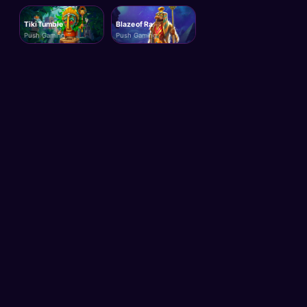
Tiki Tumble
Blaze of Ra
Push Gaming
Push Gaming