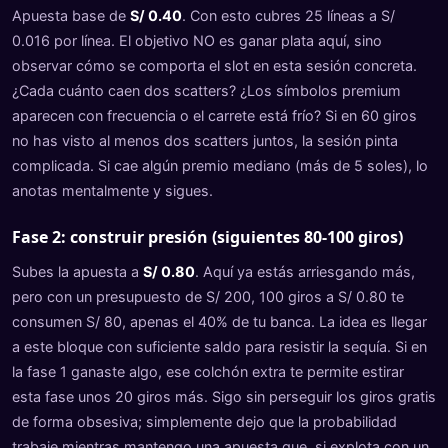
Apuesta base de
S/ 0.40
. Con esto cubres 25 líneas a S/
0.016 por línea. El objetivo NO es ganar plata aquí, sino
observar cómo se comporta el slot en esta sesión concreta.
¿Cada cuánto caen dos scatters? ¿Los símbolos premium
aparecen con frecuencia o el carrete está frío? Si en 60 giros
no has visto al menos dos scatters juntos, la sesión pinta
complicada. Si cae algún premio mediano (más de 5 soles), lo
anotas mentalmente y sigues.
Fase 2: construir presión (siguientes 80-100 giros)
Subes la apuesta a
S/ 0.80
. Aquí ya estás arriesgando más,
pero con un presupuesto de S/ 200, 100 giros a S/ 0.80 te
consumen S/ 80, apenas el 40% de tu banca. La idea es llegar
a este bloque con suficiente saldo para resistir la sequía. Si en
la fase 1 ganaste algo, ese colchón extra te permite estirar
esta fase unos 20 giros más. Sigo sin perseguir los giros gratis
de forma obsesiva; simplemente dejo que la probabilidad
trabaje mientras mantengo una apuesta que, si explota con un