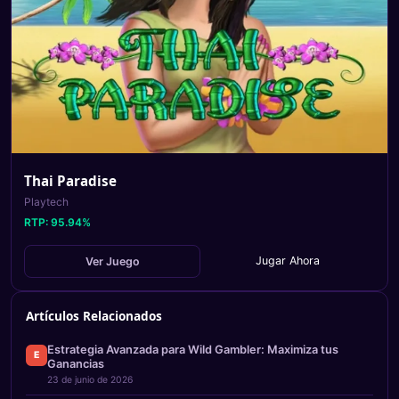
Thai Paradise
Playtech
RTP:
95.94
%
Jugar Ahora
Ver Juego
Artículos Relacionados
Estrategia Avanzada para Wild Gambler: Maximiza tus
E
Ganancias
23 de junio de 2026