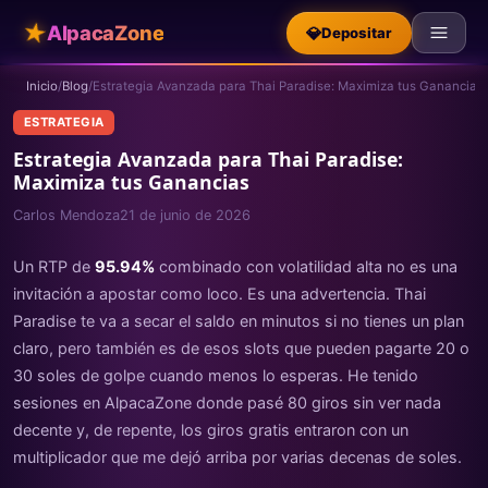
★
AlpacaZone
💎
Depositar
Inicio
/
Blog
/
Estrategia Avanzada para Thai Paradise: Maximiza tus Ganancias
ESTRATEGIA
Estrategia Avanzada para Thai Paradise:
Maximiza tus Ganancias
Carlos Mendoza
21 de junio de 2026
Un RTP de
95.94%
combinado con volatilidad alta no es una
invitación a apostar como loco. Es una advertencia. Thai
Paradise te va a secar el saldo en minutos si no tienes un plan
claro, pero también es de esos slots que pueden pagarte 20 o
30 soles de golpe cuando menos lo esperas. He tenido
sesiones en AlpacaZone donde pasé 80 giros sin ver nada
decente y, de repente, los giros gratis entraron con un
multiplicador que me dejó arriba por varias decenas de soles.