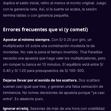
duplica el saldo inicial, retiro al menos el monto original. Juego
con la ganancia neta. Así, si la suerte se acaba, la sesión
termina tablas o con ganancia pequeña.
Errores frecuentes que vi (y cometí)
Apostar al mínimo siempre.
Con S/ 0.20 por giro, un
multiplicador x5 sobre una combinación modesta te da
monedas. No vale la pena el tiempo invertido. Thai Paradise
necesita una apuesta que haga valer los multiplicadores, pero
sin romper tu banca en 10 minutos. El equilibrio está entre S/
0.40 y S/ 1.20 para presupuestos de S/ 100-300.
Dejarse llevar por el sonido de los scatters.
Dos scatters
suenan casi igual que tres, y generan una falsa sensación de
inminencia. No tomes decisiones de apuesta porque "ya casi
entra". Es aleatorio puro.
Ignorar el reloj.
Sesiones de más de una hora con volatilidad