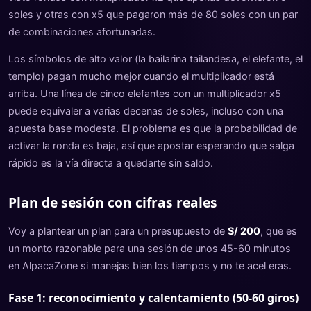
soles y otras con x5 que pagaron más de 80 soles con un par
de combinaciones afortunadas.
Los símbolos de alto valor (la bailarina tailandesa, el elefante, el
templo) pagan mucho mejor cuando el multiplicador está
arriba. Una línea de cinco elefantes con un multiplicador x5
puede equivaler a varias decenas de soles, incluso con una
apuesta base modesta. El problema es que la probabilidad de
activar la ronda es baja, así que apostar esperando que salga
rápido es la vía directa a quedarte sin saldo.
Plan de sesión con cifras reales
Voy a plantear un plan para un presupuesto de
S/ 200
, que es
un monto razonable para una sesión de unos 45-60 minutos
en AlpacaZone si manejas bien los tiempos y no te acel eras.
Fase 1: reconocimiento y calentamiento (50-60 giros)