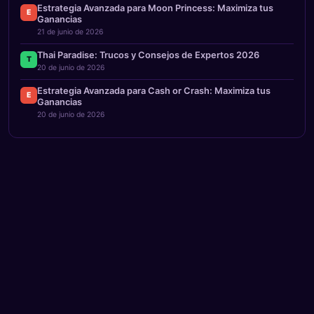
Estrategia Avanzada para Moon Princess: Maximiza tus
E
Ganancias
21 de junio de 2026
Thai Paradise: Trucos y Consejos de Expertos 2026
T
20 de junio de 2026
Estrategia Avanzada para Cash or Crash: Maximiza tus
E
Ganancias
20 de junio de 2026