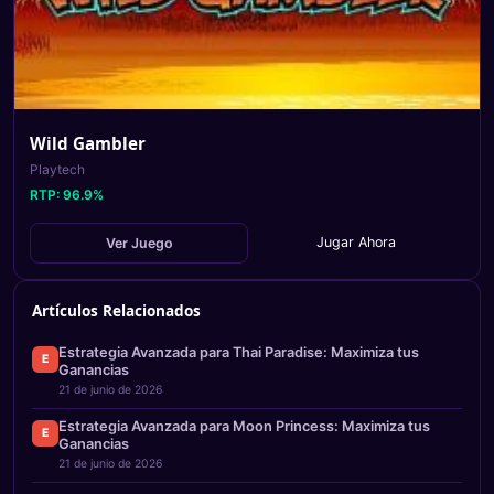
Wild Gambler
Playtech
RTP:
96.9
%
Jugar Ahora
Ver Juego
Artículos Relacionados
Estrategia Avanzada para Thai Paradise: Maximiza tus
E
Ganancias
21 de junio de 2026
Estrategia Avanzada para Moon Princess: Maximiza tus
E
Ganancias
21 de junio de 2026