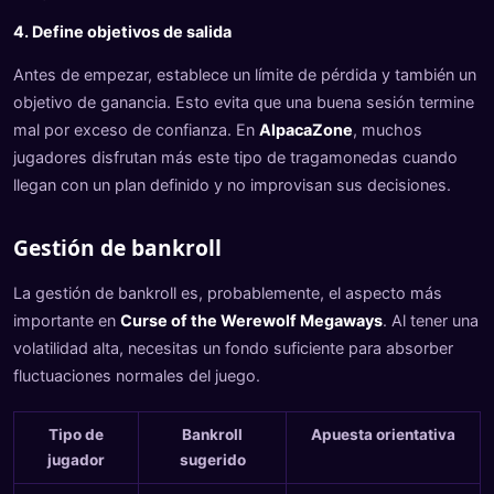
4. Define objetivos de salida
Antes de empezar, establece un límite de pérdida y también un
objetivo de ganancia. Esto evita que una buena sesión termine
mal por exceso de confianza. En
AlpacaZone
, muchos
jugadores disfrutan más este tipo de tragamonedas cuando
llegan con un plan definido y no improvisan sus decisiones.
Gestión de bankroll
La gestión de bankroll es, probablemente, el aspecto más
importante en
Curse of the Werewolf Megaways
. Al tener una
volatilidad alta, necesitas un fondo suficiente para absorber
fluctuaciones normales del juego.
Tipo de
Bankroll
Apuesta orientativa
jugador
sugerido