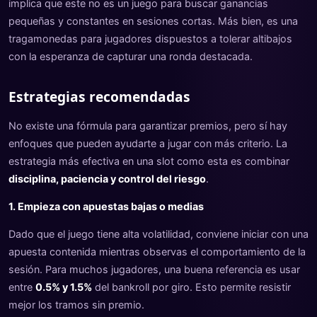
implica que este no es un juego para buscar ganancias
pequeñas y constantes en sesiones cortas. Más bien, es una
tragamonedas para jugadores dispuestos a tolerar altibajos
con la esperanza de capturar una ronda destacada.
Estrategias recomendadas
No existe una fórmula para garantizar premios, pero sí hay
enfoques que pueden ayudarte a jugar con más criterio. La
estrategia más efectiva en una slot como esta es combinar
disciplina, paciencia y control del riesgo
.
1. Empieza con apuestas bajas o medias
Dado que el juego tiene alta volatilidad, conviene iniciar con una
apuesta contenida mientras observas el comportamiento de la
sesión. Para muchos jugadores, una buena referencia es usar
entre
0.5% y 1.5%
del bankroll por giro. Esto permite resistir
mejor los tramos sin premio.