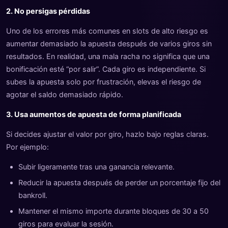
2. No persigas pérdidas
Uno de los errores más comunes en slots de alto riesgo es
aumentar demasiado la apuesta después de varios giros sin
resultados. En realidad, una mala racha no significa que una
bonificación esté “por salir”. Cada giro es independiente. Si
subes la apuesta solo por frustración, elevas el riesgo de
agotar el saldo demasiado rápido.
3. Usa aumentos de apuesta de forma planificada
Si decides ajustar el valor por giro, hazlo bajo reglas claras.
Por ejemplo:
Subir ligeramente tras una ganancia relevante.
Reducir la apuesta después de perder un porcentaje fijo del
bankroll.
Mantener el mismo importe durante bloques de 30 a 50
giros para evaluar la sesión.