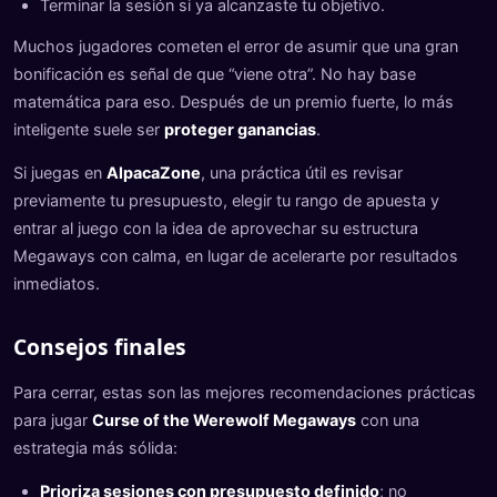
Terminar la sesión si ya alcanzaste tu objetivo.
Muchos jugadores cometen el error de asumir que una gran
bonificación es señal de que “viene otra”. No hay base
matemática para eso. Después de un premio fuerte, lo más
inteligente suele ser
proteger ganancias
.
Si juegas en
AlpacaZone
, una práctica útil es revisar
previamente tu presupuesto, elegir tu rango de apuesta y
entrar al juego con la idea de aprovechar su estructura
Megaways con calma, en lugar de acelerarte por resultados
inmediatos.
Consejos finales
Para cerrar, estas son las mejores recomendaciones prácticas
para jugar
Curse of the Werewolf Megaways
con una
estrategia más sólida:
Prioriza sesiones con presupuesto definido
; no