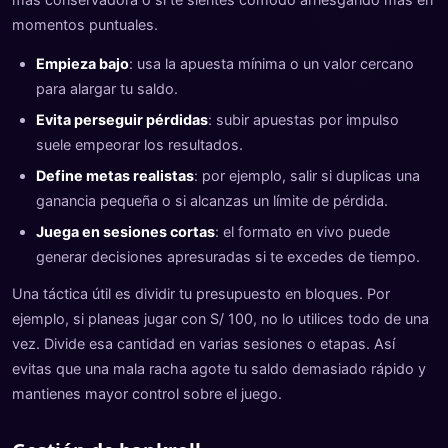
momentos puntuales.
Empieza bajo
: usa la apuesta mínima o un valor cercano
para alargar tu saldo.
Evita perseguir pérdidas
: subir apuestas por impulso
suele empeorar los resultados.
Define metas realistas
: por ejemplo, salir si duplicas una
ganancia pequeña o si alcanzas un límite de pérdida.
Juega en sesiones cortas
: el formato en vivo puede
generar decisiones apresuradas si te excedes de tiempo.
Una táctica útil es dividir tu presupuesto en bloques. Por
ejemplo, si planeas jugar con S/ 100, no lo utilices todo de una
vez. Divide esa cantidad en varias sesiones o etapas. Así
evitas que una mala racha agote tu saldo demasiado rápido y
mantienes mayor control sobre el juego.