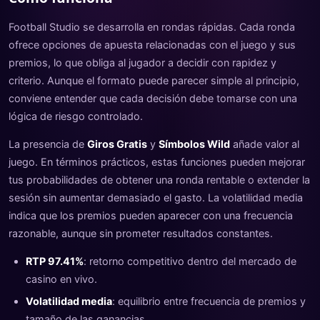
Football Studio se desarrolla en rondas rápidas. Cada ronda
ofrece opciones de apuesta relacionadas con el juego y sus
premios, lo que obliga al jugador a decidir con rapidez y
criterio. Aunque el formato puede parecer simple al principio,
conviene entender que cada decisión debe tomarse con una
lógica de riesgo controlado.
La presencia de
Giros Gratis
y
Símbolos Wild
añade valor al
juego. En términos prácticos, estas funciones pueden mejorar
tus probabilidades de obtener una ronda rentable o extender la
sesión sin aumentar demasiado el gasto. La volatilidad media
indica que los premios pueden aparecer con una frecuencia
razonable, aunque sin prometer resultados constantes.
RTP 97.41%
: retorno competitivo dentro del mercado de
casino en vivo.
Volatilidad media
: equilibrio entre frecuencia de premios y
tamaño de las ganancias.