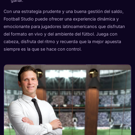
ganar.
Con una estrategia prudente y una buena gestión del saldo,
Football Studio puede ofrecer una experiencia dinámica y
emocionante para jugadores latinoamericanos que disfrutan
del formato en vivo y del ambiente del fútbol. Juega con
cabeza, disfruta del ritmo y recuerda que la mejor apuesta
siempre es la que se hace con control.