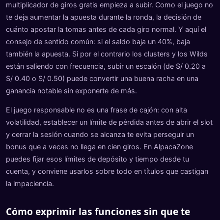
multiplicador de giros gratis empieza a subir. Como el juego no
te deja aumentar la apuesta durante la ronda, la decisión de
cuánto apostar la tomas antes de cada giro normal. Y aquí el
consejo de sentido común: si el saldo baja un 40%, baja
también la apuesta. Si por el contrario los clusters y los Wilds
están saliendo con frecuencia, subir un escalón (de S/ 0.20 a
S/ 0.40 o S/ 0.50) puede convertir una buena racha en una
ganancia notable sin exponerte de más.
El juego responsable no es una frase de cajón: con alta
volatilidad, establecer un límite de pérdida antes de abrir el slot
y cerrar la sesión cuando se alcanza te evita perseguir un
bonus que a veces no llega en cien giros. En AlpacaZone
puedes fijar esos límites de depósito y tiempo desde tu
cuenta, y conviene usarlos sobre todo en títulos que castigan
la impaciencia.
Cómo exprimir las funciones sin que te