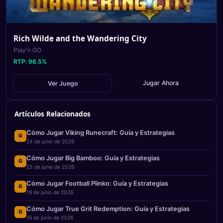
Rich Wilde and the Wandering City
Play'n GO
RTP:
96.5
%
Jugar Ahora
Ver Juego
Artículos Relacionados
Cómo Jugar Viking Runecraft: Guía y Estrategias
G
24 de junio de 2026
Cómo Jugar Big Bamboo: Guía y Estrategias
G
23 de junio de 2026
Cómo Jugar Football Plinko: Guía y Estrategias
G
19 de junio de 2026
Cómo Jugar True Grit Redemption: Guía y Estrategias
G
16 de junio de 2026