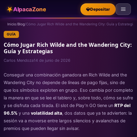
★
AlpacaZone
💎
Depositar
Inicio
/
Blog
/
Cómo Jugar Rich Wilde and the Wandering City: Guía y Estrategias
GUÍA
Cómo Jugar Rich Wilde and the Wandering City:
Guía y Estrategias
Carlos Mendoza
14 de junio de 2026
Conseguir una combinación ganadora en Rich Wilde and the
Wandering City no depende de líneas de pago fijas, sino de
que los símbolos exploten en grupo. Eso cambia por completo
la manera en que se lee el tablero y, sobre todo, cómo se sufre
y se disfruta cada tirada. El slot de Play’n GO tiene un
RTP del
96.5%
y una
volatilidad alta
, dos datos que ya te advierten: la
sesión va a moverse entre largos silencios y avalanchas de
premios que pueden llegar sin avisar.