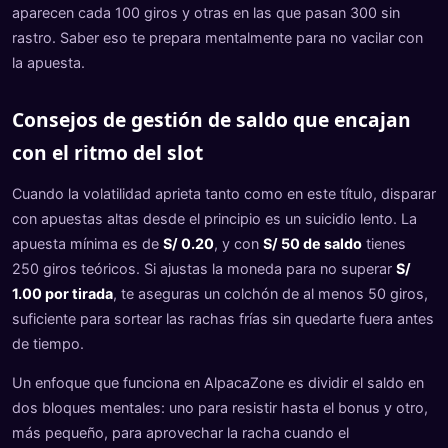
aparecen cada 100 giros y otras en las que pasan 300 sin
rastro. Saber eso te prepara mentalmente para no vacilar con
la apuesta.
Consejos de gestión de saldo que encajan
con el ritmo del slot
Cuando la volatilidad aprieta tanto como en este título, disparar
con apuestas altas desde el principio es un suicidio lento. La
apuesta mínima es de
S/ 0.20
, y con
S/ 50 de saldo
tienes
250 giros teóricos. Si ajustas la moneda para no superar
S/
1.00 por tirada
, te aseguras un colchón de al menos 50 giros,
suficiente para sortear las rachas frías sin quedarte fuera antes
de tiempo.
Un enfoque que funciona en AlpacaZone es dividir el saldo en
dos bloques mentales: uno para resistir hasta el bonus y otro,
más pequeño, para aprovechar la racha cuando el