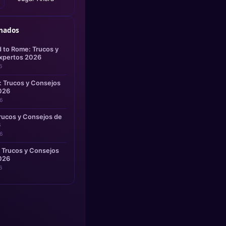
onados
d to Rome: Trucos y
xpertos 2026
6
: Trucos y Consejos
026
6
rucos y Consejos de
6
6
: Trucos y Consejos
026
6