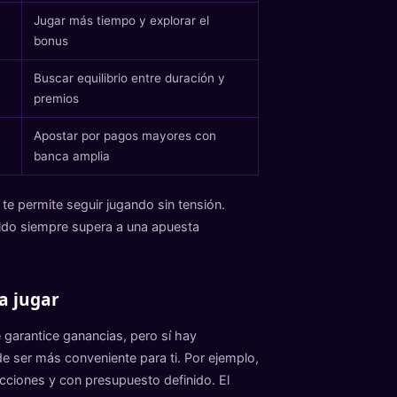
Jugar más tiempo y explorar el
bonus
Buscar equilibrio entre duración y
premios
Apostar por pagos mayores con
banca amplia
 te permite seguir jugando sin tensión.
ldo siempre supera a una apuesta
a jugar
 garantice ganancias, pero sí hay
 ser más conveniente para ti. Por ejemplo,
acciones y con presupuesto definido. El