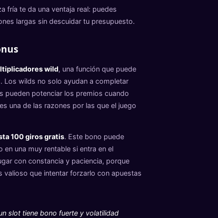
a fría te da una ventaja real: puedes
nes largas sin descuidar tu presupuesto.
onus
tiplicadores wild
, una función que puede
. Los wilds no solo ayudan a completar
s pueden potenciar los premios cuando
es una de las razones por las que el juego
sta 100 giros gratis
. Este bono puede
 en una muy rentable si entra en el
ugar con constancia y paciencia, porque
 valioso que intentar forzarlo con apuestas
 slot tiene bono fuerte y volatilidad