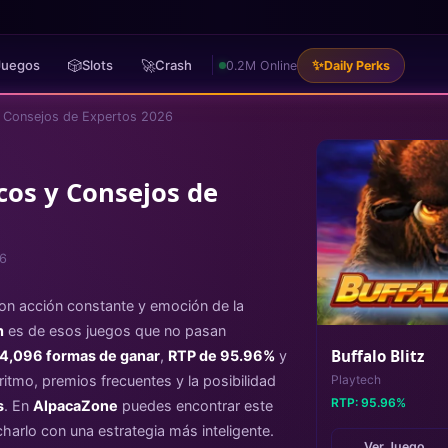
Juegos
🎲
Slots
🚀
Crash
✨
0.2M Online
Daily Perks
 y Consejos de Expertos 2026
ucos y Consejos de
6
on acción constante y emoción de la
h
es de esos juegos que no pasan
Buffalo Blitz
4,096 formas de ganar
,
RTP de 95.96%
y
ritmo, premios frecuentes y la posibilidad
Playtech
RTP:
95.96
%
s
. En
AlpacaZone
puedes encontrar este
charlo con una estrategia más inteligente.
Ver Juego