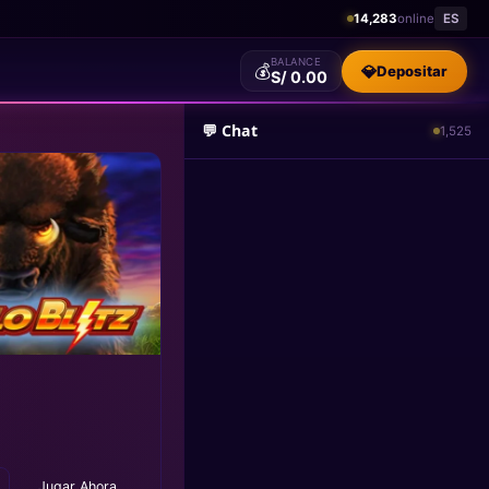
14,283
online
ES
BALANCE
💰
💎
Depositar
S/ 0.00
💬 Chat
1,525
Jugar Ahora