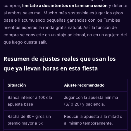
comprar,
limítate a dos intentos en la misma sesión
y detente
si ambos salen mal. Mucho más sostenible es jugar los giros
base e ir acumulando pequeñas ganancias con los Tumbles
mientras esperas la ronda gratis natural. Así, la función de
compra se convierte en un atajo adicional, no en un agujero del
que luego cuesta salir.
Resumen de ajustes reales que usan los
que ya llevan horas en esta fiesta
Situación
Ajuste recomendado
Banca inferior a 100x la
Jugar con la apuesta mínima
apuesta base
(S/ 0.20) y paciencia.
Racha de 80+ giros sin
Reducir la apuesta a la mitad o
premio mayor a 5x
al mínimo temporalmente.