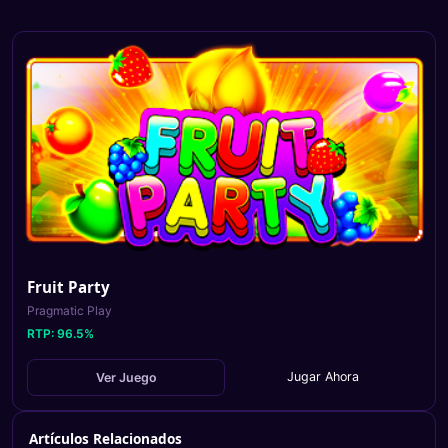
Fruit Party
Pragmatic Play
RTP:
96.5
%
Jugar Ahora
Ver Juego
Artículos Relacionados