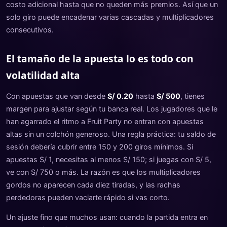
costo adicional hasta que no queden más premios. Así que un
solo giro puede encadenar varias cascadas y multiplicadores
consecutivos.
El tamaño de la apuesta lo es todo con
volatilidad alta
Con apuestas que van desde
S/ 0.20
hasta
S/ 500
, tienes
margen para ajustar según tu banca real. Los jugadores que le
han agarrado el ritmo a Fruit Party no entran con apuestas
altas sin un colchón generoso. Una regla práctica: tu saldo de
sesión debería cubrir entre 150 y 200 giros mínimos. Si
apuestas S/ 1, necesitas al menos S/ 150; si juegas con S/ 5,
ve con S/ 750 o más. La razón es que los multiplicadores
gordos no aparecen cada diez tiradas, y las rachas
perdedoras pueden vaciarte rápido si vas corto.
Un ajuste fino que muchos usan: cuando la partida entra en