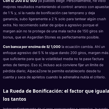
Con S/ 200 a S/ 500
ya puedes elegir. Personalmente, he visto
mejores resultados manteniendo el control: arranco con apuesta
de 1 % y, si la rueda de bonificación cae temprano y deja
ganancia, subo ligeramente a 2 % solo para tantear algún crush
extra. No recomiendo saltar de golpe a agresivo porque el
margen aún no te protege de una mala racha de 150 giros sin
bonus, que en Asgardian Stones es perfectamente posible.
Con banca por encima de S/ 1,000
la ecuación cambia. Ahí un
enfoque agresivo del 5 % te sigue dando 200 giros, margen más
que suficiente para que la volatilidad media no te pase factura
antes de tiempo. Eso sí, incluso acá conviene fijar un límite de
pérdida diario; AlpacaZone te permite establecerlo desde tu
cuenta y saca de aprietos cuando la adrenalina nubla el criterio.
La Rueda de Bonificación: el factor que igual
los tantos
Independientemente de si eres conservador o agresivo, la rueda