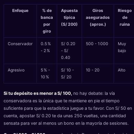
Enfoque
% de
Apuesta
Giros
Riesgo
banca
típica
asegurados
de
por
(S/ 200)
(aprox.)
ruina
giro
Conservador
0.5 %
S/ 0.20
500 - 1 000
Muy
- 2 %
- S/
bajo
0.40
Agresivo
5 % -
S/ 10 -
10 - 20
Alto
10 %
S/ 20
Si tu depósito es menor a S/ 100,
no hay debate: la vía
conservadora es la única que te mantiene en pie el tiempo
suficiente para que la estadística juegue a tu favor. Con S/ 50 en
cuenta, apostar S/ 0.20 te da unas 250 vueltas, una cantidad
sensata para ver al menos un bono en la mayoría de sesiones.