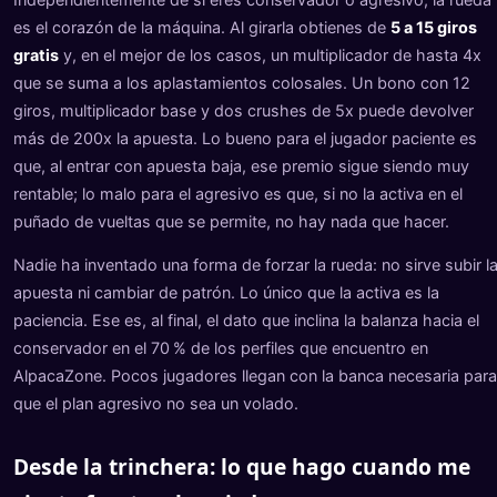
es el corazón de la máquina. Al girarla obtienes de
5 a 15 giros
gratis
y, en el mejor de los casos, un multiplicador de hasta 4x
que se suma a los aplastamientos colosales. Un bono con 12
giros, multiplicador base y dos crushes de 5x puede devolver
más de 200x la apuesta. Lo bueno para el jugador paciente es
que, al entrar con apuesta baja, ese premio sigue siendo muy
rentable; lo malo para el agresivo es que, si no la activa en el
puñado de vueltas que se permite, no hay nada que hacer.
Nadie ha inventado una forma de forzar la rueda: no sirve subir l
apuesta ni cambiar de patrón. Lo único que la activa es la
paciencia. Ese es, al final, el dato que inclina la balanza hacia el
conservador en el 70 % de los perfiles que encuentro en
AlpacaZone. Pocos jugadores llegan con la banca necesaria para
que el plan agresivo no sea un volado.
Desde la trinchera: lo que hago cuando me