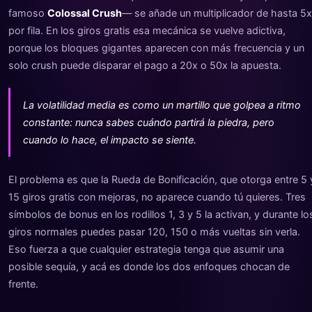
famoso
Colossal Crush
— se añade un multiplicador de hasta 5x
por fila. En los giros gratis esa mecánica se vuelve adictiva,
porque los bloques gigantes aparecen con más frecuencia y un
solo crush puede disparar el pago a 20x o 50x la apuesta.
La volatilidad media es como un martillo que golpea a ritmo
constante: nunca sabes cuándo partirá la piedra, pero
cuando lo hace, el impacto se siente.
El problema es que la Rueda de Bonificación, que otorga entre 5 
15 giros gratis con mejoras, no aparece cuando tú quieres. Tres
símbolos de bonus en los rodillos 1, 3 y 5 la activan, y durante lo
giros normales puedes pasar 120, 150 o más vueltas sin verla.
Eso fuerza a que cualquier estrategia tenga que asumir una
posible sequía, y acá es donde los dos enfoques chocan de
frente.