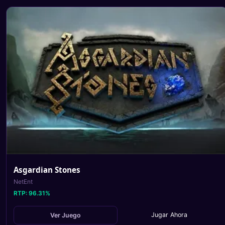
Asgardian Stones
NetEnt
RTP:
96.31
%
Jugar Ahora
Ver Juego