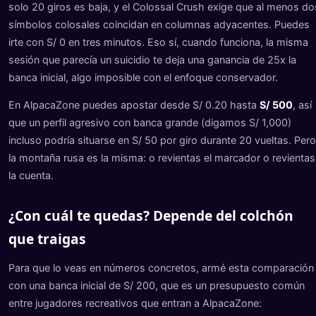
solo 20 giros es baja, y el Colossal Crush exige que al menos do
símbolos colosales coincidan en columnas adyacentes. Puedes
irte con S/ 0 en tres minutos. Eso sí, cuando funciona, la misma
sesión que parecía un suicidio te deja una ganancia de 25x la
banca inicial, algo imposible con el enfoque conservador.
En AlpacaZone puedes apostar desde S/ 0.20 hasta
S/ 500
, así
que un perfil agresivo con banca grande (digamos S/ 1,000)
incluso podría situarse en S/ 50 por giro durante 20 vueltas. Pero
la montaña rusa es la misma: o revientas el marcador o revientas
la cuenta.
¿Con cuál te quedas? Depende del colchón
que traigas
Para que lo veas en números concretos, armé esta comparación
con una banca inicial de S/ 200, que es un presupuesto común
entre jugadores recreativos que entran a AlpacaZone: