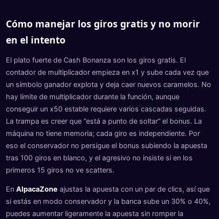
Cómo manejar los giros gratis y no morir
en el intento
El plato fuerte de Cash Bonanza son los giros gratis. El
contador de multiplicador empieza en x1 y sube cada vez que
un símbolo ganador explota y deja caer nuevos caramelos. No
hay límite de multiplicador durante la función, aunque
conseguir un x50 estable requiere varios cascadas seguidas.
La trampa es creer que “está a punto de soltar” el bonus. La
máquina no tiene memoria; cada giro es independiente. Por
eso el conservador no persigue el bonus subiendo la apuesta
tras 100 giros en blanco, y el agresivo no insiste si en los
primeros 15 giros no ve scatters.
En
AlpacaZone
ajustas la apuesta con un par de clics, así que
si estás en modo conservador y la banca sube un 30% o 40%,
puedes aumentar ligeramente la apuesta sin romper la