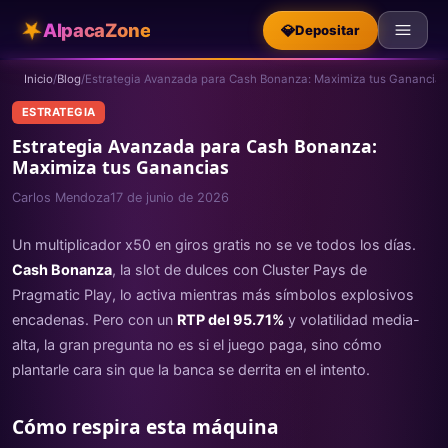
★
AlpacaZone
💎
Depositar
Inicio
/
Blog
/
Estrategia Avanzada para Cash Bonanza: Maximiza tus Ganancias
ESTRATEGIA
Estrategia Avanzada para Cash Bonanza:
Maximiza tus Ganancias
Carlos Mendoza
17 de junio de 2026
Un multiplicador x50 en giros gratis no se ve todos los días.
Cash Bonanza
, la slot de dulces con Cluster Pays de
Pragmatic Play, lo activa mientras más símbolos explosivos
encadenas. Pero con un
RTP del 95.71%
y volatilidad media-
alta, la gran pregunta no es si el juego paga, sino cómo
plantarle cara sin que la banca se derrita en el intento.
Cómo respira esta máquina