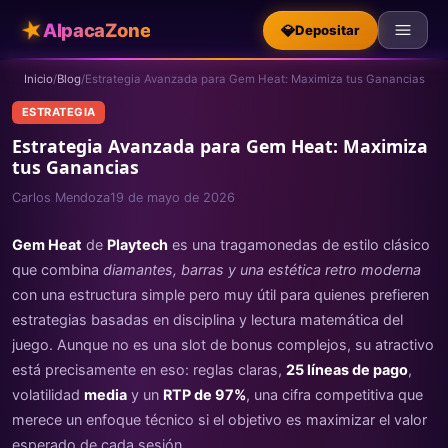
★
AlpacaZone
💎
Depositar
Inicio
/
Blog
/
Estrategia Avanzada para Gem Heat: Maximiza tus Ganancias
ESTRATEGIA
Estrategia Avanzada para Gem Heat: Maximiza
tus Ganancias
Carlos Mendoza
19 de mayo de 2026
Gem Heat
de
Playtech
es una tragamonedas de estilo clásico
que combina
diamantes, barras y una estética retro moderna
con una estructura simple pero muy útil para quienes prefieren
estrategias basadas en disciplina y lectura matemática del
juego. Aunque no es una slot de bonus complejos, su atractivo
está precisamente en eso: reglas claras,
25 líneas de pago
,
volatilidad
media
y un
RTP de 97%
, una cifra competitiva que
merece un enfoque técnico si el objetivo es maximizar el valor
esperado de cada sesión.