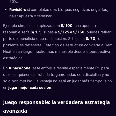
50%.
Revisión:
si completas dos bloques negativos seguidos,
bajar apuesta o terminar.
Ejemplo simple: si empiezas con
S/ 100
, una apuesta
razonable sería
S/ 1
. Si subes a
S/ 125 o S/ 150
, puedes retirar
parte del beneficio o cerrar la sesión. Si bajas a
S/ 70
, lo
prudente es detenerte. Este tipo de estructura convierte a Gem
Heat en un juego mucho más manejable desde la perspectiva
estratégica.
En
AlpacaZone
, este enfoque resulta especialmente útil para
quienes quieren disfrutar la tragamonedas con disciplina y no
solo por impulso. La ventaja no está en jugar más tiempo, sino
en
jugar mejor cada sesión
.
Juego responsable: la verdadera estrategia
avanzada