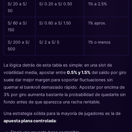
S/ 20 a S/
S/ 0.20 a S/ 0.50
1% a 2.5%
50
S/ 60 a S/
S/ 0.60 a S/ 1.50
1% aprox.
150
S/ 200 a S/
S/ 2 a S/ 5
1% o menos
500
La lógica detrás de esta tabla es simple: en una slot de
volatilidad media, apostar entre
0.5% y 1.5%
del saldo por giro
suele dar mejor margen para soportar fluctuaciones sin
quemar el bankroll demasiado rápido. Apostar por encima de
3% por giro aumenta bastante la probabilidad de quedarte sin
fondo antes de que aparezca una racha rentable.
Una estrategia sólida para la mayoría de jugadores es la de
apuesta plana controlada
: