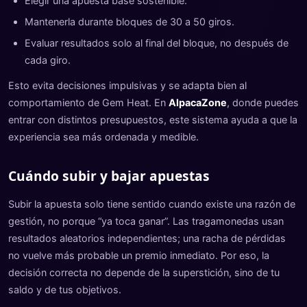
Elegir una apuesta base sostenible.
Mantenerla durante bloques de 30 a 50 giros.
Evaluar resultados solo al final del bloque, no después de
cada giro.
Esto evita decisiones impulsivas y se adapta bien al
comportamiento de Gem Heat. En
AlpacaZone
, donde puedes
entrar con distintos presupuestos, este sistema ayuda a que la
experiencia sea más ordenada y medible.
Cuándo subir y bajar apuestas
Subir la apuesta solo tiene sentido cuando existe una razón de
gestión, no porque “ya toca ganar”. Las tragamonedas usan
resultados aleatorios independientes; una racha de pérdidas
no vuelve más probable un premio inmediato. Por eso, la
decisión correcta no depende de la superstición, sino de tu
saldo y de tus objetivos.