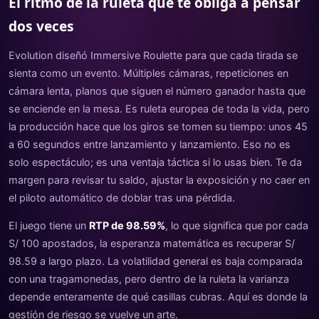
El ritmo de la ruleta que te obliga a pensar
dos veces
Evolution diseñó Immersive Roulette para que cada tirada se
sienta como un evento. Múltiples cámaras, repeticiones en
cámara lenta, planos que siguen el número ganador hasta que
se enciende en la mesa. Es ruleta europea de toda la vida, pero
la producción hace que los giros se tomen su tiempo: unos 45
a 60 segundos entre lanzamiento y lanzamiento. Eso no es
solo espectáculo; es una ventaja táctica si lo usas bien. Te da
margen para revisar tu saldo, ajustar la exposición y no caer en
el piloto automático de doblar tras una pérdida.
El juego tiene un
RTP de 98.59%
, lo que significa que por cada
S/ 100 apostados, la esperanza matemática es recuperar S/
98.59 a largo plazo. La volatilidad general es baja comparada
con una tragamonedas, pero dentro de la ruleta la varianza
depende enteramente de qué casillas cubras. Aquí es donde la
gestión de riesgo se vuelve un arte.