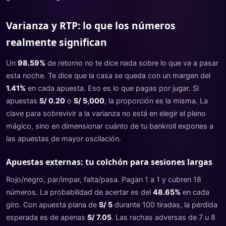
Varianza y RTP: lo que los números
realmente significan
Un
98.59%
de retorno no te dice nada sobre lo que va a pasar
esta noche. Te dice que la casa se queda con un margen del
1.41%
en cada apuesta. Eso es lo que pagas por jugar. Si
apuestas
S/ 0.20
o
S/ 5,000
, la proporción es la misma. La
clave para sobrevivir a la varianza no está en elegir el pleno
mágico, sino en dimensionar cuánto de tu bankroll expones a
las apuestas de mayor oscilación.
Apuestas externas: tu colchón para sesiones largas
Rojo/negro, par/impar, falta/pasa. Pagan 1 a 1 y cubren 18
números. La probabilidad de acertar es del
48.65%
en cada
giro. Con apuesta plana de
S/ 5
durante 100 tiradas, la pérdida
esperada es de apenas
S/ 7.05
. Las rachas adversas de 7 u 8