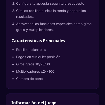
Configura tu apuesta segun tu presupuesto.
Gira los rodillos o inicia la ronda y espera los
resultados.
Aprovecha las funciones especiales como giros
gratis y multiplicadores.
Caracteristicas Principales
Rodillos rellenables
Pagos en cualquier posición
Giros gratis 10/20/30
Multiplicadores x2-x100
Compra de bono
Información del Juego