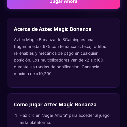
Jugar Ahora
Acerca de
Aztec Magic Bonanza
Aztec Magic Bonanza de BGaming es una
tragamonedas 6x5 con temática azteca, rodillos
rellenables y mecánica de pago en cualquier
posición. Los multiplicadores van de x2 a x100
durante las rondas de bonificación. Ganancia
máxima de x10,200.
Como Jugar
Aztec Magic Bonanza
Haz clic en "Jugar Ahora" para acceder al juego
en la plataforma.