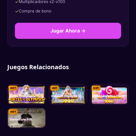
✓
Multiplicadores x2-x100
✓
Compra de bono
Jugar Ahora →
Juegos Relacionados
HOT
HOT
HOT
Gates of Olympus
Gates of Olympus 1000
Sweet Bonanza 1000
Pragmatic Play
Pragmatic Play
Pragmatic Play
HOT
Tombstone RIP
Nolimit City