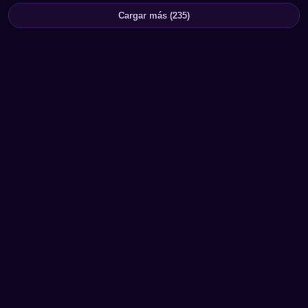
Cargar más (
235
)