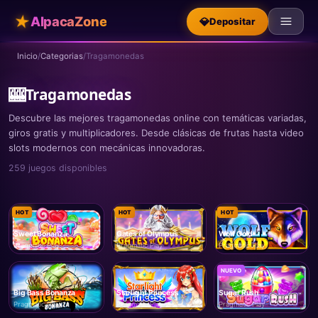
★
AlpacaZone
💎
Depositar
Inicio
/
Categorias
/
Tragamonedas
🎰
Tragamonedas
Descubre las mejores tragamonedas online con temáticas variadas,
giros gratis y multiplicadores. Desde clásicas de frutas hasta video
slots modernos con mecánicas innovadoras.
259
juegos
disponibles
HOT
HOT
HOT
Sweet Bonanza
Gates of Olympus
Wolf Gold
Pragmatic Play
Pragmatic Play
Pragmatic Play
NUEVO
Big Bass Bonanza
Starlight Princess
Sugar Rush
Pragmatic Play
Pragmatic Play
Pragmatic Play