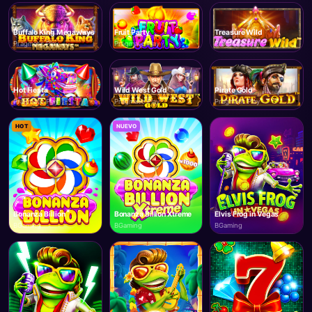
Buffalo King Megaways
Fruit Party
Treasure Wild
Pragmatic Play
Pragmatic Play
Pragmatic Play
Hot Fiesta
Wild West Gold
Pirate Gold
Pragmatic Play
Pragmatic Play
Pragmatic Play
HOT
NUEVO
Bonanza Billion
Bonanza Billion Xtreme
Elvis Frog in Vegas
BGaming
BGaming
BGaming