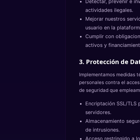
Detectar, prevenir e in
actividades ilegales.
Mejorar nuestros servic
usuario en la plataform
Cumplir con obligacion
activos y financiamient
3. Protección de Da
Implementamos medidas técn
personales contra el acceso
de seguridad que empleam
Encriptación SSL/TLS p
servidores.
Almacenamiento seguro
de intrusiones.
Acceso restringido a l