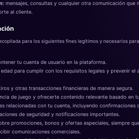
n:
mensajes, consultas y cualquier otra comunicación que
te al cliente.
ación
ecopilada para los siguientes fines legítimos y necesarios para
antener tu cuenta de usuario en la plataforma.
y edad para cumplir con los requisitos legales y prevenir el
tiros y otras transacciones financieras de manera segura.
encia de juego y ofrecerte contenido relevante basado en tu
s relacionadas con tu cuenta, incluyendo confirmaciones 
zaciones de seguridad y notificaciones importantes.
obre promociones, bonos y ofertas especiales, siempre qu
cibir comunicaciones comerciales.