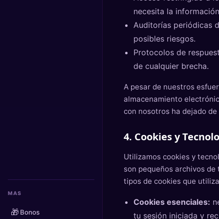
necesita la informació
Auditorías periódicas d
posibles riesgos.
Protocolos de respuest
de cualquier brecha.
A pesar de nuestros esfuer
almacenamiento electrónic
con nosotros ha dejado de
4. Cookies y Tecnol
Utilizamos cookies y tecno
son pequeños archivos de t
tipos de cookies que utiliz
MAS
Cookies esenciales:
ne
🎁
Bonos
tu sesión iniciada y re