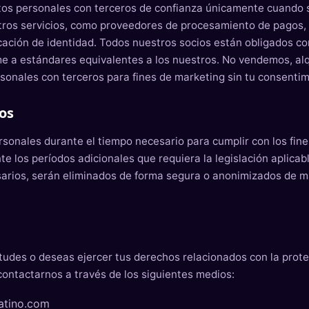
os personales con terceros de confianza únicamente cuando 
stros servicios, como proveedores de procesamiento de pagos,
ficación de identidad. Todos nuestros socios están obligados c
e a estándares equivalentes a los nuestros. No vendemos, al
onales con terceros para fines de marketing sin tu consentimi
os
onales durante el tiempo necesario para cumplir con los fine
te los períodos adicionales que requiera la legislación aplicab
sarios, serán eliminados de forma segura o anonimizados de 
etudes o deseas ejercer tus derechos relacionados con la prote
ontactarnos a través de los siguientes medios:
atino.com