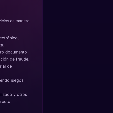
vicios de manera
ectrónico,
ta.
tro documento
nción de fraude.
rial de
yendo juegos
ilizado y otros
rrecto