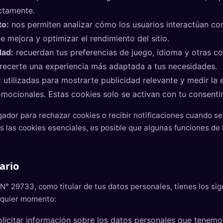
ctamente.
to:
nos permiten analizar cómo los usuarios interactúan co
de mejora y optimizar el rendimiento del sitio.
dad:
recuerdan tus preferencias de juego, idioma y otras c
recerte una experiencia más adaptada a tus necesidades.
:
utilizadas para mostrarte publicidad relevante y medir la 
ocionales. Estas cookies solo se activan con tu consenti
ador para rechazar cookies o recibir notificaciones cuando se
as las cookies esenciales, es posible que algunas funciones de
ario
N° 29733, como titular de tus datos personales, tienes los si
lquier momento:
licitar información sobre los datos personales que tenem