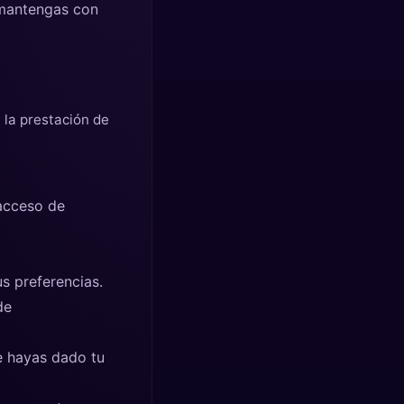
 mantengas con
 la prestación de
 acceso de
s preferencias.
de
e hayas dado tu