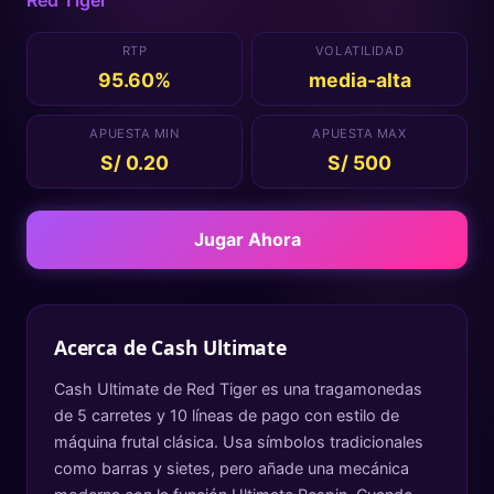
RTP
VOLATILIDAD
95.60%
media-alta
APUESTA MIN
APUESTA MAX
S/ 0.20
S/ 500
Jugar Ahora
Acerca de
Cash Ultimate
Cash Ultimate de Red Tiger es una tragamonedas
de 5 carretes y 10 líneas de pago con estilo de
máquina frutal clásica. Usa símbolos tradicionales
como barras y sietes, pero añade una mecánica