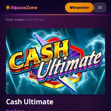
★
AlpacaZone
💎
Depositar
Inicio
/
Juegos
/
Cash Ultimate
Cash Ultimate
Red Tiger