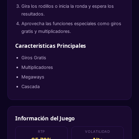
Gira los rodillos o inicia la ronda y espera los
resultados.
Aprovecha las funciones especiales como giros
gratis y multiplicadores.
Caracteristicas Principales
Giros Gratis
Multiplicadores
Megaways
Cascada
Información del Juego
RTP
VOLATILIDAD