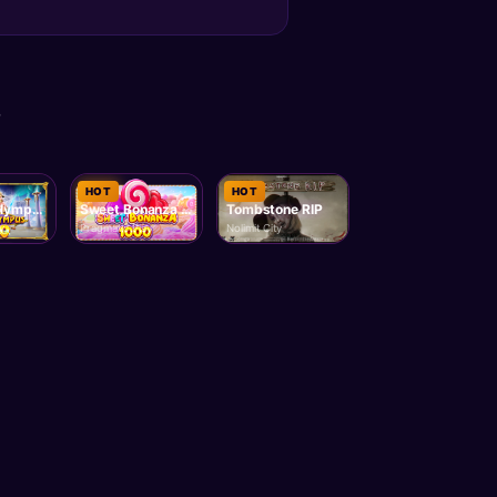
s
HOT
HOT
Tombstone RIP
Gates of Olympus 1000
Sweet Bonanza 1000
Nolimit City
y
Pragmatic Play