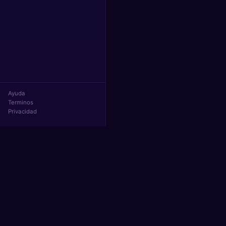
Ayuda
Terminos
Privacidad
JUEGOS
Todos los Juegos
Tragamonedas