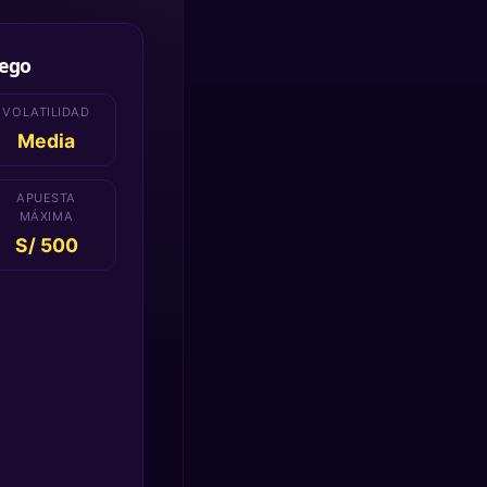
uego
VOLATILIDAD
Media
APUESTA
MÁXIMA
S/ 500