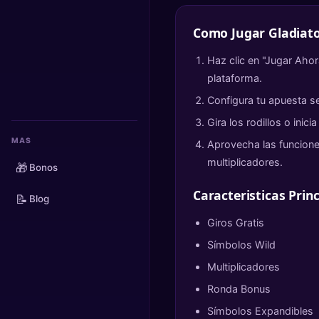
Como Jugar
Gladiat
Haz clic en "Jugar Ahor
plataforma.
Configura tu apuesta s
Gira los rodillos o inic
MAS
Aprovecha las funcione
multiplicadores.
🎁
Bonos
Caracteristicas Prin
📝
Blog
Giros Gratis
Símbolos Wild
Multiplicadores
Ronda Bonus
Símbolos Expandibles