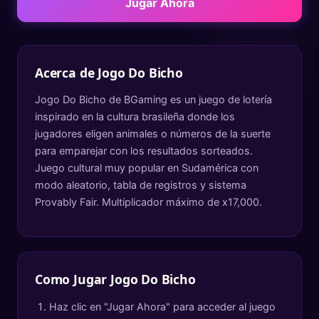
Jugar Ahora
Acerca de
Jogo Do Bicho
Jogo Do Bicho de BGaming es un juego de lotería
inspirado en la cultura brasileña donde los
jugadores eligen animales o números de la suerte
para emparejar con los resultados sorteados.
Juego cultural muy popular en Sudamérica con
modo aleatorio, tabla de registros y sistema
Provably Fair. Multiplicador máximo de x17,000.
Como Jugar
Jogo Do Bicho
Haz clic en "Jugar Ahora" para acceder al juego