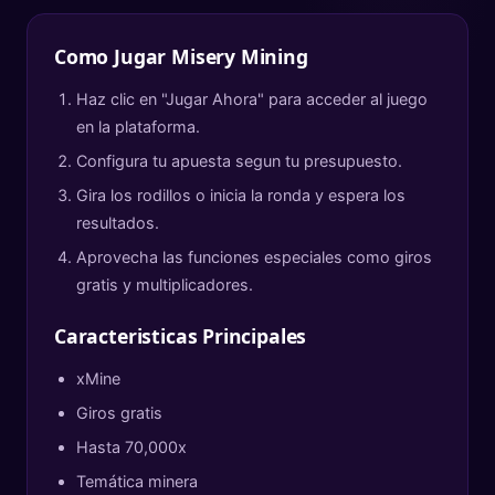
Como Jugar
Misery Mining
Haz clic en "Jugar Ahora" para acceder al juego
en la plataforma.
Configura tu apuesta segun tu presupuesto.
Gira los rodillos o inicia la ronda y espera los
resultados.
Aprovecha las funciones especiales como giros
gratis y multiplicadores.
Caracteristicas Principales
xMine
Giros gratis
Hasta 70,000x
Temática minera