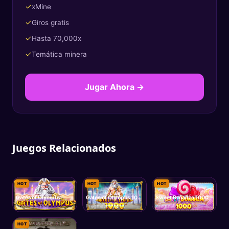
✓
xMine
✓
Giros gratis
✓
Hasta 70,000x
✓
Temática minera
Jugar Ahora →
Juegos Relacionados
HOT
HOT
HOT
Gates of Olympus
Gates of Olympus 1000
Sweet Bonanza 1000
Pragmatic Play
Pragmatic Play
Pragmatic Play
HOT