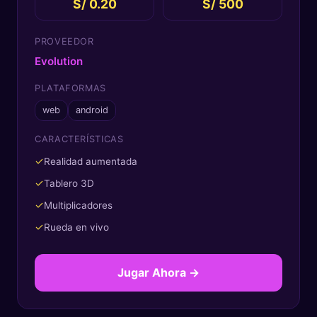
S/ 0.20
S/ 500
PROVEEDOR
Evolution
PLATAFORMAS
web
android
CARACTERÍSTICAS
✓
Realidad aumentada
✓
Tablero 3D
✓
Multiplicadores
✓
Rueda en vivo
Jugar Ahora →