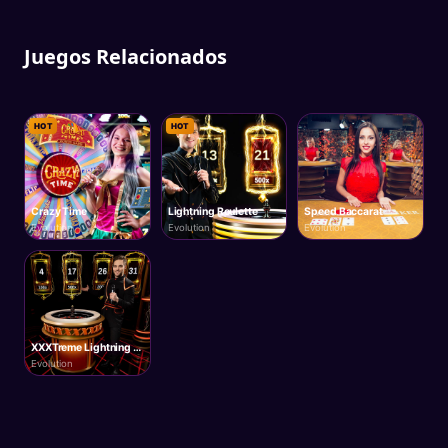
Juegos Relacionados
HOT
HOT
Crazy Time
Lightning Roulette
Speed Baccarat
Evolution
Evolution
Evolution
XXXTreme Lightning Roulette
Evolution