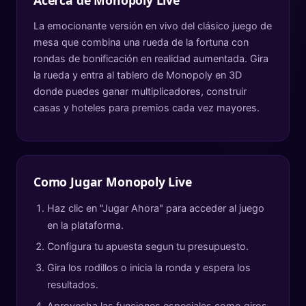
Acerca de
Monopoly Live
La emocionante versión en vivo del clásico juego de
mesa que combina una rueda de la fortuna con
rondas de bonificación en realidad aumentada. Gira
la rueda y entra al tablero de Monopoly en 3D
donde puedes ganar multiplicadores, construir
casas y hoteles para premios cada vez mayores.
Como Jugar
Monopoly Live
Haz clic en "Jugar Ahora" para acceder al juego
en la plataforma.
Configura tu apuesta segun tu presupuesto.
Gira los rodillos o inicia la ronda y espera los
resultados.
Aprovecha las funciones especiales como giros