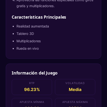
gratis y multiplicadores.
Caracteristicas Principales
Realidad aumentada
Tablero 3D
Multiplicadores
Rueda en vivo
Información del Juego
RTP
VOLATILIDAD
96.23%
Media
APUESTA MÍNIMA
APUESTA MÁXIMA