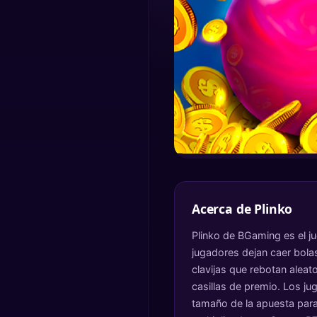
Acerca de
Plinko
Plinko de BGaming es el j
jugadores dejan caer bola
clavijas que rebotan aleat
casillas de premio. Los jug
tamaño de la apuesta par