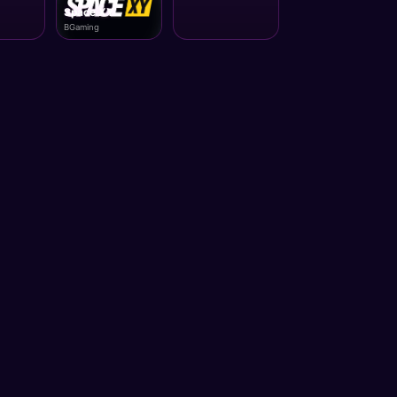
Space XY
BGaming