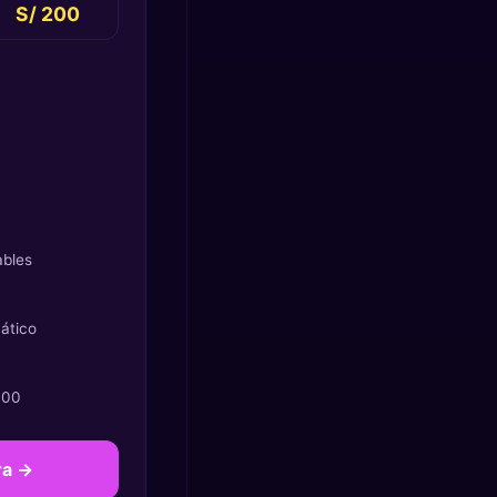
S/ 200
ables
ático
000
ra →