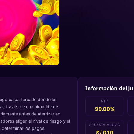
Información del J
uego casual arcade donde los
RTP
s a través de una pirámide de
99.00%
oriamente antes de aterrizar en
adores eligen el nivel de riesgo y el
APUESTA MÍNIMA
a determinar los pagos
S/ 0.10