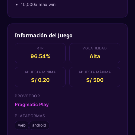
10,000x max win
Información del Juego
RTP
VOLATILIDAD
96.54%
Alta
APUESTA MÍNIMA
APUESTA MÁXIMA
S/ 0.20
S/ 500
PROVEEDOR
Pragmatic Play
PLATAFORMAS
web
android