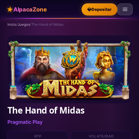
★
AlpacaZone
💎
Depositar
Inicio
/
Juegos
/
The Hand of Midas
The Hand of Midas
Pragmatic Play
RTP
VOLATILIDAD