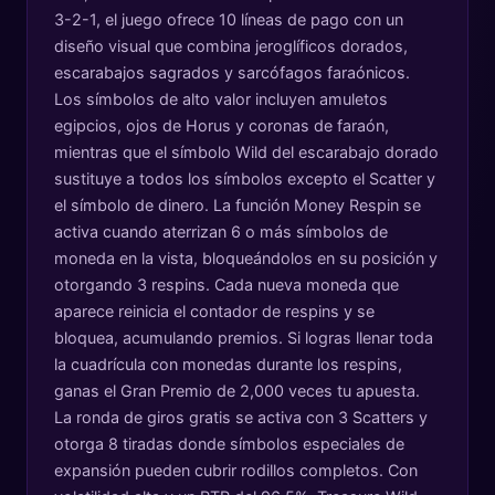
3-2-1, el juego ofrece 10 líneas de pago con un
diseño visual que combina jeroglíficos dorados,
escarabajos sagrados y sarcófagos faraónicos.
Los símbolos de alto valor incluyen amuletos
egipcios, ojos de Horus y coronas de faraón,
mientras que el símbolo Wild del escarabajo dorado
sustituye a todos los símbolos excepto el Scatter y
el símbolo de dinero. La función Money Respin se
activa cuando aterrizan 6 o más símbolos de
moneda en la vista, bloqueándolos en su posición y
otorgando 3 respins. Cada nueva moneda que
aparece reinicia el contador de respins y se
bloquea, acumulando premios. Si logras llenar toda
la cuadrícula con monedas durante los respins,
ganas el Gran Premio de 2,000 veces tu apuesta.
La ronda de giros gratis se activa con 3 Scatters y
otorga 8 tiradas donde símbolos especiales de
expansión pueden cubrir rodillos completos. Con