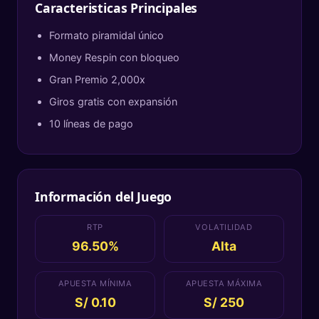
Caracteristicas Principales
Formato piramidal único
Money Respin con bloqueo
Gran Premio 2,000x
Giros gratis con expansión
10 líneas de pago
Información del Juego
RTP
VOLATILIDAD
96.50%
Alta
APUESTA MÍNIMA
APUESTA MÁXIMA
S/ 0.10
S/ 250