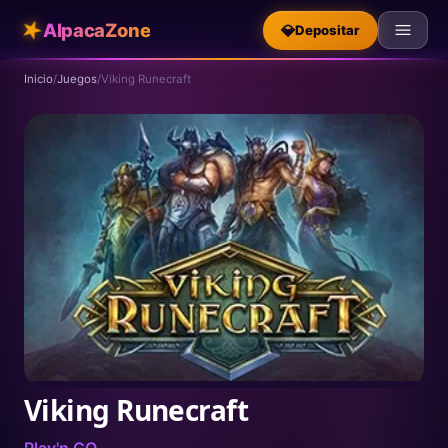
★
AlpacaZone
💎
Depositar
Inicio
/
Juegos
/
Viking Runecraft
Viking Runecraft
Play'n GO