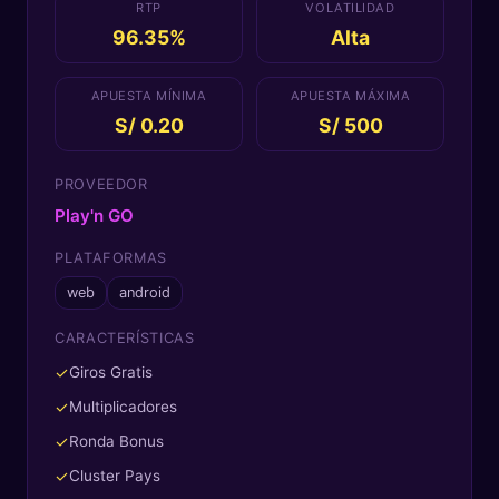
RTP
VOLATILIDAD
96.35%
Alta
APUESTA MÍNIMA
APUESTA MÁXIMA
S/ 0.20
S/ 500
PROVEEDOR
Play'n GO
PLATAFORMAS
web
android
CARACTERÍSTICAS
✓
Giros Gratis
✓
Multiplicadores
✓
Ronda Bonus
✓
Cluster Pays