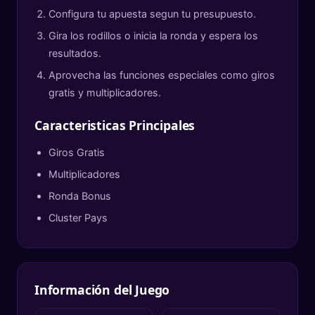
Configura tu apuesta segun tu presupuesto.
Gira los rodillos o inicia la ronda y espera los
resultados.
Aprovecha las funciones especiales como giros
gratis y multiplicadores.
Caracteristicas Principales
Giros Gratis
Multiplicadores
Ronda Bonus
Cluster Pays
Información del Juego