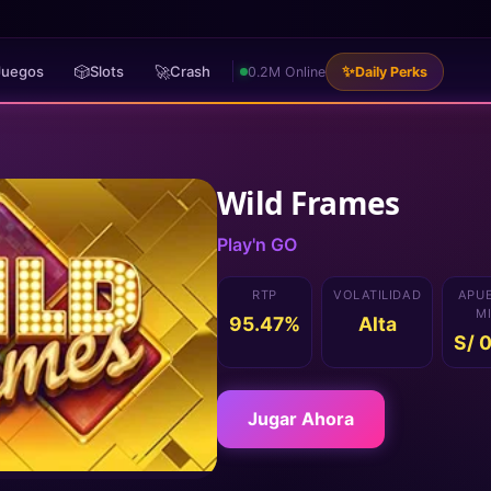
Juegos
🎲
Slots
🚀
Crash
✨
0.2M Online
Daily Perks
Wild Frames
Play'n GO
RTP
VOLATILIDAD
APU
M
95.47%
Alta
S/ 
Jugar Ahora