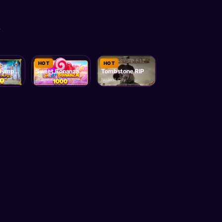
s
HOT
HOT
Tombstone RIP
Gates of Olympus 1000
Sweet Bonanza 1000
Nolimit City
y
Pragmatic Play