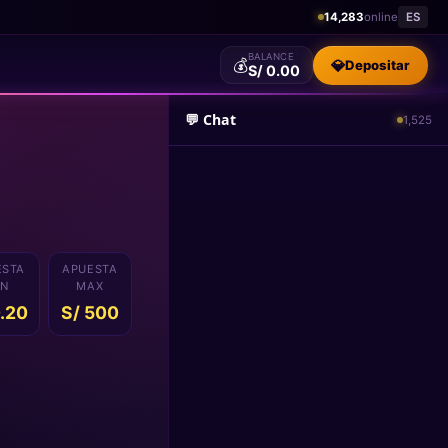
14,283
online
ES
BALANCE
💰
💎
Depositar
S/ 0.00
💬 Chat
1,525
ESTA
APUESTA
IN
MAX
0.20
S/ 500