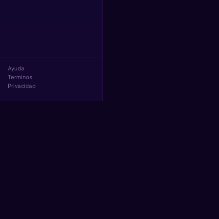
Ayuda
Terminos
Privacidad
JUEGOS
Todos los Juegos
Tragamonedas
Casino en Vivo
Crash Games