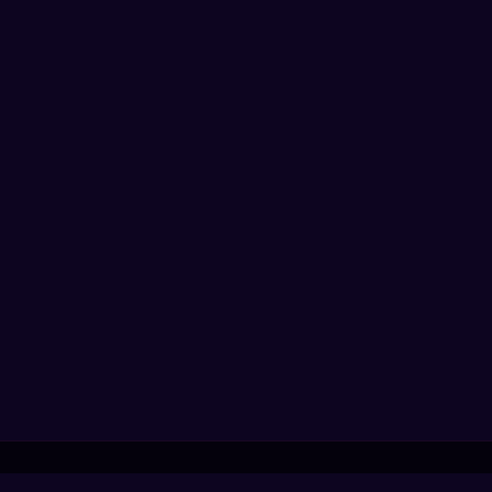
JUEGOS
INFORMACION