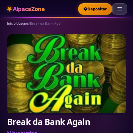
★
AlpacaZone
💎
Depositar
Inicio
/
Juegos
/
Break da Bank Again
Break da Bank Again
Microgaming