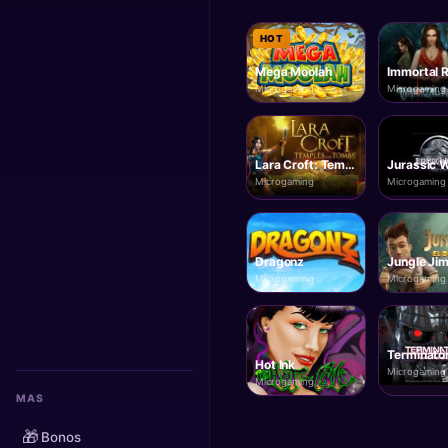
HOT
Mega Moolah
Microgaming
Microgaming
Lara Croft: Temples and Tombs
Jurassic 
Microgaming
Microgaming
Dragonz
Microgaming
Microgaming
Terminato
Hot Ink
Microgaming
Microgaming
MAS
🎁
Bonos